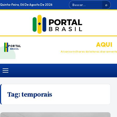
Ir
Buscar
Quinta-Feira, 06 De Agosto De 2026
⌕
para
o
conteúdo
ANUNCIE
AQUI
PORTAL
BRASIL
Alcance milhares de leitores diariament
Menu
Tag:
temporais