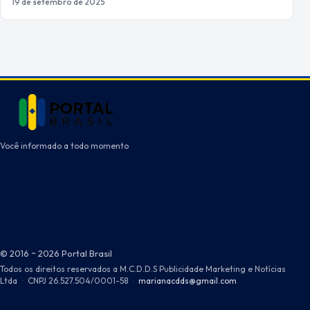
19 de setembro de 2025
Você informado a todo momento
© 2016 ~ 2026 Portal Brasil
Todos os direitos reservados a M.C.D.D.S Publicidade Marketing e Notícias
Ltda
·
CNPJ 26.527.504/0001-58
·
marianacdds@gmail.com