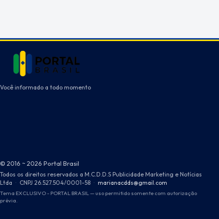
Você informado a todo momento
© 2016 ~ 2026 Portal Brasil
Todos os direitos reservados a M.C.D.D.S Publicidade Marketing e Notícias
Ltda
·
CNPJ 26.527.504/0001-58
·
marianacdds@gmail.com
Tema EXCLUSIVO - PORTAL BRASIL — uso permitido somente com autorização
prévia.