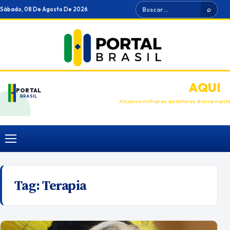
Ir
Buscar
Sábado, 08 De Agosto De 2026
⌕
para
o
conteúdo
ANUNCIE
AQUI
PORTAL
BRASIL
Alcance milhares de leitores diariament
Menu
Tag:
Terapia