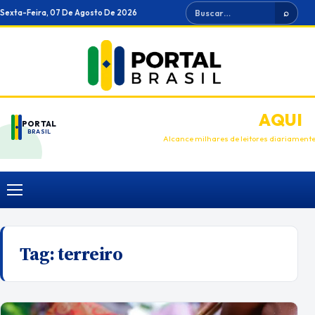
Ir
Buscar
Sexta-Feira, 07 De Agosto De 2026
⌕
para
o
conteúdo
ANUNCIE
AQUI
PORTAL
BRASIL
Alcance milhares de leitores diariament
Menu
Tag:
terreiro