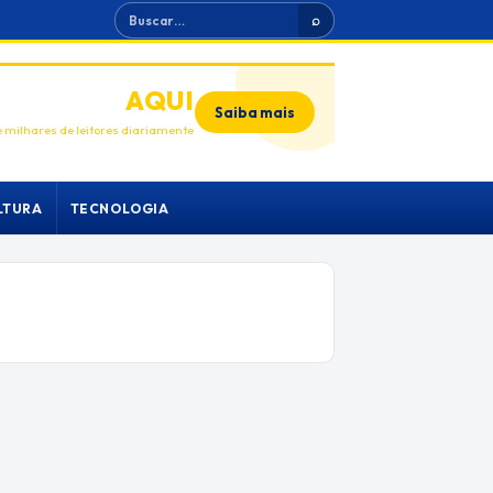
Buscar
⌕
ANUNCIE
AQUI
Saiba mais
 milhares de leitores diariamente
LTURA
TECNOLOGIA