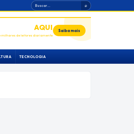
Buscar
⌕
ANUNCIE
AQUI
Saiba mais
 milhares de leitores diariamente
LTURA
TECNOLOGIA