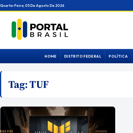
Ir
Quarta-Feira, 05 De Agosto De 2026
para
o
conteúdo
HOME
DISTRITO FEDERAL
POLÍTICA
Tag:
TUF