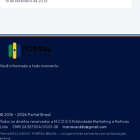
19 de setembro de 2025
Você informado a todo momento
© 2016 ~ 2026 Portal Brasil
Todos os direitos reservados a M.C.D.D.S Publicidade Marketing e Notícias
Ltda
·
CNPJ 26.527.504/0001-58
·
marianacdds@gmail.com
Tema EXCLUSIVO - PORTAL BRASIL — uso permitido somente com autorização
prévia.