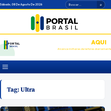
Ir
Buscar
Sábado, 08 De Agosto De 2026
⌕
para
o
conteúdo
ANUNCIE
AQUI
PORTAL
BRASIL
Alcance milhares de leitores diariament
Menu
Tag:
Ultra