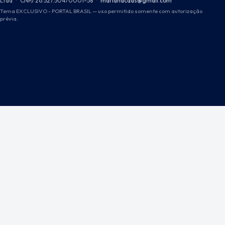
Ltda
·
CNPJ 26.527.504/0001-58
·
marianacdds@gmail.com
Tema EXCLUSIVO - PORTAL BRASIL — uso permitido somente com autorização
prévia.