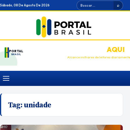
Ir
Buscar
Sábado, 08 De Agosto De 2026
⌕
para
o
conteúdo
ANUNCIE
AQUI
PORTAL
BRASIL
Alcance milhares de leitores diariament
Menu
Tag:
unidade