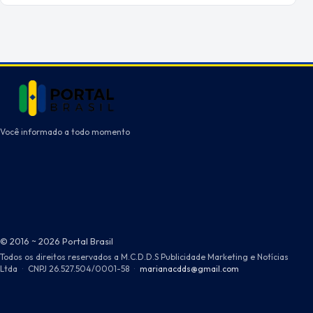
Você informado a todo momento
© 2016 ~ 2026 Portal Brasil
Todos os direitos reservados a M.C.D.D.S Publicidade Marketing e Notícias
Ltda
·
CNPJ 26.527.504/0001-58
·
marianacdds@gmail.com