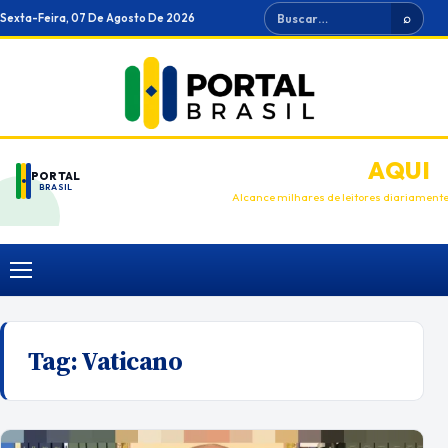
Ir
Buscar
Sexta-Feira, 07 De Agosto De 2026
⌕
para
o
conteúdo
ANUNCIE
AQUI
PORTAL
BRASIL
Alcance milhares de leitores diariament
Menu
Tag:
Vaticano