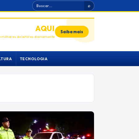
Buscar
⌕
ANUNCIE
AQUI
Saiba mais
 milhares de leitores diariamente
LTURA
TECNOLOGIA