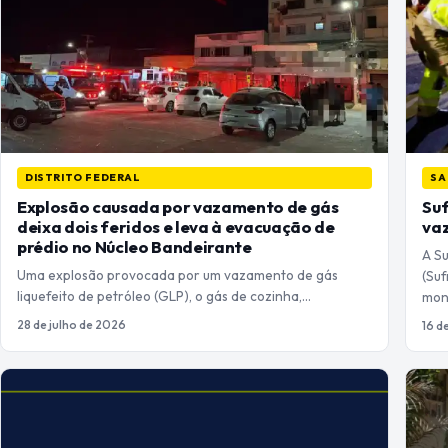
DISTRITO FEDERAL
SA
Explosão causada por vazamento de gás
Su
deixa dois feridos e leva à evacuação de
va
prédio no Núcleo Bandeirante
A S
Uma explosão provocada por um vazamento de gás
(Suf
liquefeito de petróleo (GLP), o gás de cozinha,…
mon
28 de julho de 2026
16 d