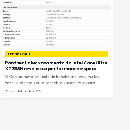
TECNOLOGIA
Panther Lake: vazamento do Intel Core Ultra
X7 358H revela sua performance e specs
O Geekbench é um teste de benchmark onde muitas
vezes podemos ver os primeiros vazamentos para…
21 de outubro de 2025
Paginação
de
posts