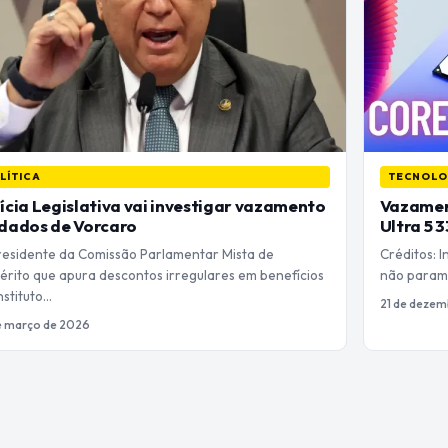
LÍTICA
TECNOLO
ícia Legislativa vai investigar vazamento
Vazament
 dados de Vorcaro
Ultra 5 
residente da Comissão Parlamentar Mista de
Créditos: 
érito que apura descontos irregulares em benefícios
não param 
nstituto…
21 de dezem
e março de 2026