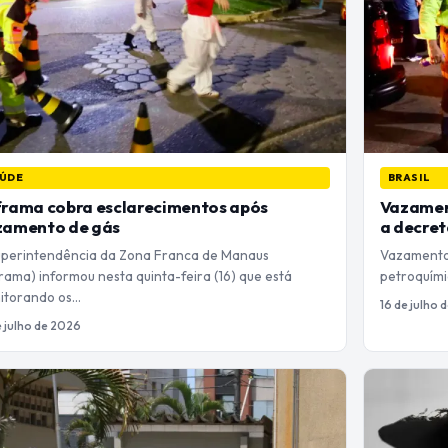
ÚDE
BRASIL
frama cobra esclarecimentos após
Vazament
zamento de gás
a decret
uperintendência da Zona Franca de Manaus
Vazamento
rama) informou nesta quinta-feira (16) que está
petroquími
itorando os…
16 de julho 
e julho de 2026