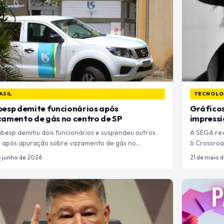
ASIL
TECNOLO
esp demite funcionários após
Gráficos
amento de gás no centro de SP
impress
besp demitiu dois funcionários e suspendeu outros
A SEGA rev
e após apuração sobre vazamento de gás no…
6 Crossroa
e junho de 2026
21 de maio 