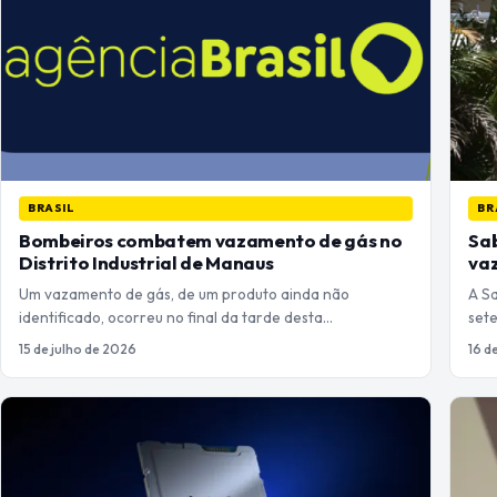
BRASIL
BR
Bombeiros combatem vazamento de gás no
Sab
Distrito Industrial de Manaus
vaz
Um vazamento de gás, de um produto ainda não
A Sa
identificado, ocorreu no final da tarde desta…
set
15 de julho de 2026
16 d