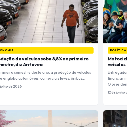
ONOMIA
POLÍTICA
dução de veículos sobe 8,8% no primeiro
Motocicl
estre, diz Anfavea
veículos
primeiro semestre deste ano, a produção de veículos
Entregador
e engloba automóveis, comerciais leves, ônibus…
financiar m
O preside
 julho de 2026
12 de junho