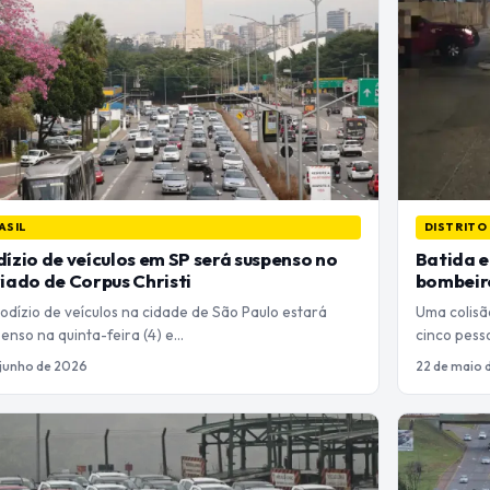
ASIL
DISTRITO
ízio de veículos em SP será suspenso no
Batida e
iado de Corpus Christi
bombeiro
dízio de veículos na cidade de São Paulo estará
Uma colisã
enso na quinta-feira (4) e…
cinco pesso
 junho de 2026
22 de maio 