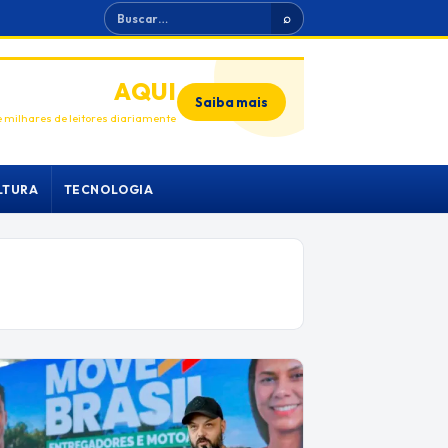
Buscar
⌕
ANUNCIE
AQUI
Saiba mais
 milhares de leitores diariamente
LTURA
TECNOLOGIA