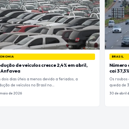
ONOMIA
BRASIL
dução de veículos cresce 2,4% em abril,
Número d
z Anfavea
cai 37,3%
dois dias úteis a menos devido a feriados, a
Os roubos 
ução de veículos no Brasil no…
queda de 3
 maio de 2026
30 de abril