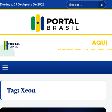
Ir
Buscar
Domingo, 09 De Agosto De 2026
⌕
para
o
conteúdo
ANUNCIE
AQUI
PORTAL
BRASIL
Alcance milhares de leitores diariament
Menu
Tag:
Xeon