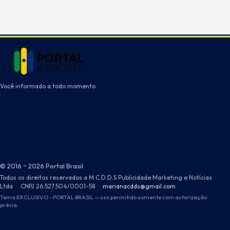
Você informado a todo momento
© 2016 ~ 2026 Portal Brasil
Todos os direitos reservados a M.C.D.D.S Publicidade Marketing e Notícias
Ltda
·
CNPJ 26.527.504/0001-58
·
marianacdds@gmail.com
Tema EXCLUSIVO - PORTAL BRASIL — uso permitido somente com autorização
prévia.