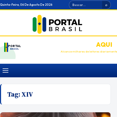
Ir
Buscar
Quinta-Feira, 06 De Agosto De 2026
⌕
para
o
conteúdo
ANUNCIE
AQUI
PORTAL
BRASIL
Alcance milhares de leitores diariament
Menu
Tag:
XIV