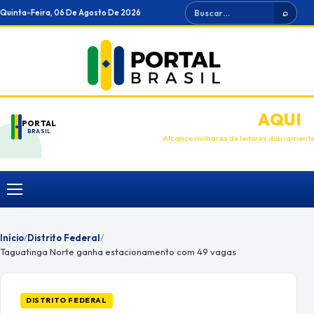
Ir
Buscar
Quinta-Feira, 06 De Agosto De 2026
⌕
para
o
conteúdo
ANUNCIE
AQUI
PORTAL
BRASIL
Alcance milhares de leitores diariament
Menu
Início
/
Distrito Federal
/
Taguatinga Norte ganha estacionamento com 49 vagas
DISTRITO FEDERAL