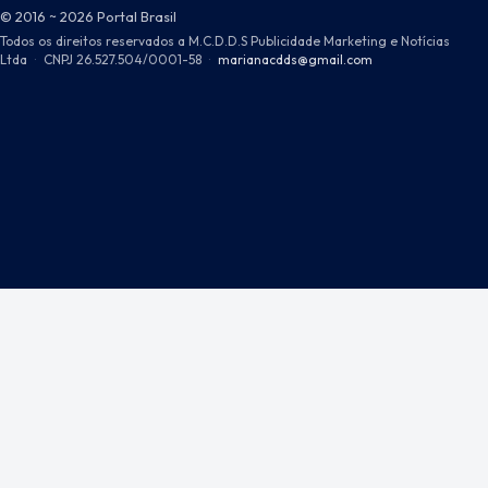
© 2016 ~ 2026 Portal Brasil
Todos os direitos reservados a M.C.D.D.S Publicidade Marketing e Notícias
Ltda
·
CNPJ 26.527.504/0001-58
·
marianacdds@gmail.com