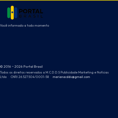
Você informado a todo momento
© 2016 ~ 2026 Portal Brasil
Todos os direitos reservados a M.C.D.D.S Publicidade Marketing e Notícias
Ltda
·
CNPJ 26.527.504/0001-58
·
marianacdds@gmail.com