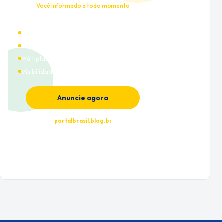
Você informado a todo momento
Alto tráfego qualificado
Cobertura nacional
Múltiplas categorias
Visibilidade premium
Anuncie agora
portalbrasil.blog.br