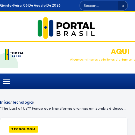
Ir
Buscar
Quinta-Feira, 06 De Agosto De 2026
⌕
para
o
conteúdo
ANUNCIE
AQUI
PORTAL
BRASIL
Alcance milhares de leitores diariament
Menu
Início
/
Tecnologia
/
“The Last of Us“? Fungo que transforma aranhas em zumbis é descoberto
TECNOLOGIA