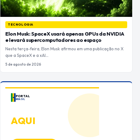
TECNOLOGIA
Elon Musk: SpaceX usará apenas GPUs da NVIDIA
e levará supercomputadores ao espaço
Nesta terça-feira, Elon Musk afirmou em uma publicação no X
que a SpaceX e a xAI…
5 de agosto de 2026
PORTAL
BRASIL
ANUNCIE
AQUI
Espaço premium para sua marca
no Portal Brasil