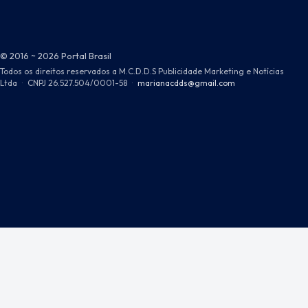
© 2016 ~ 2026 Portal Brasil
Todos os direitos reservados a M.C.D.D.S Publicidade Marketing e Notícias
Ltda
·
CNPJ 26.527.504/0001-58
·
marianacdds@gmail.com