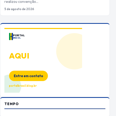
realizou convenção…
5 de agosto de 2026
PORTAL
BRASIL
ANUNCIE
AQUI
Espaço premium para sua marca
no Portal Brasil
Entre em contato
portalbrasil.blog.br
TEMPO