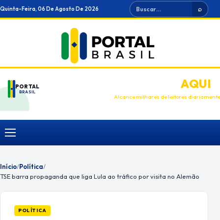
Ir
Buscar
Quinta-Feira, 06 De Agosto De 2026
⌕
para
o
conteúdo
ANUNCIE
AQUI
PORTAL
BRASIL
Alcance milhares de leitores diariament
Menu
Início
/
Política
/
TSE barra propaganda que liga Lula ao tráfico por visita no Alemão
POLÍTICA