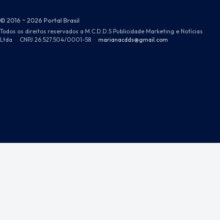
© 2016 ~ 2026 Portal Brasil
Todos os direitos reservados a M.C.D.D.S Publicidade Marketing e Notícias
Ltda
·
CNPJ 26.527.504/0001-58
·
marianacdds@gmail.com