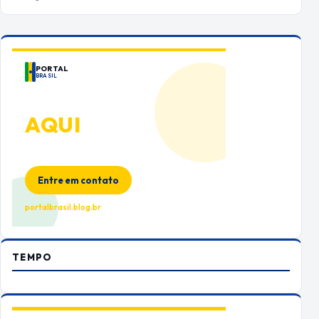
PORTAL
BRASIL
ANUNCIE
AQUI
Espaço premium para sua marca
no Portal Brasil
Entre em contato
portalbrasil.blog.br
TEMPO