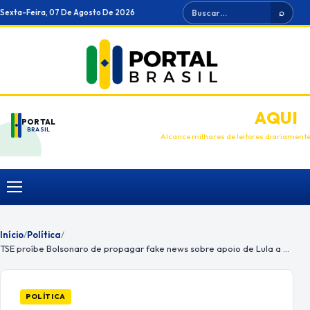
Ir
Buscar
Sexta-Feira, 07 De Agosto De 2026
⌕
para
o
conteúdo
ANUNCIE
AQUI
PORTAL
BRASIL
Alcance milhares de leitores diariament
Menu
Início
/
Política
/
TSE proíbe Bolsonaro de propagar fake news sobre apoio de Lula a pandemia e voto do PT contra o Auxílio Brasil
POLÍTICA