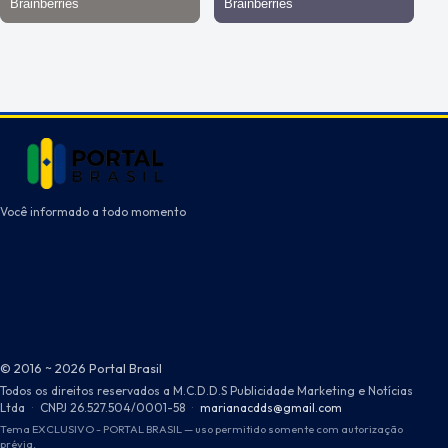
Você informado a todo momento
© 2016 ~ 2026 Portal Brasil
Todos os direitos reservados a M.C.D.D.S Publicidade Marketing e Notícias
Ltda
·
CNPJ 26.527.504/0001-58
·
marianacdds@gmail.com
Tema EXCLUSIVO - PORTAL BRASIL — uso permitido somente com autorização
prévia.