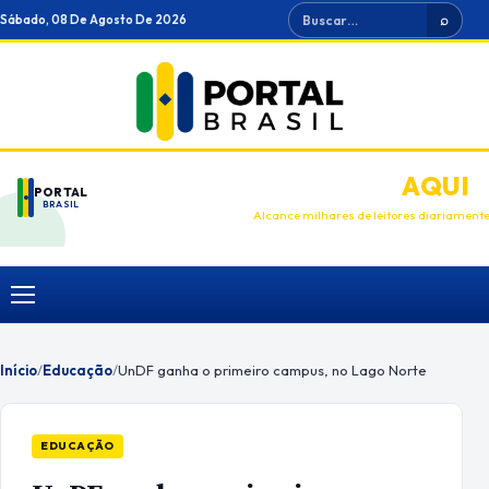
Ir
Buscar
Sábado, 08 De Agosto De 2026
⌕
para
o
conteúdo
ANUNCIE
AQUI
PORTAL
BRASIL
Alcance milhares de leitores diariament
Menu
Início
/
Educação
/
UnDF ganha o primeiro campus, no Lago Norte
EDUCAÇÃO