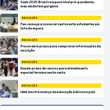
Saeb 2025: Brasil recupera nível pré-pandemia,
mas ainda tem gargalos
EDUCAÇÃO
Fies começa a convocar nesta sexta estudantes em
lista de espera
EDUCAÇÃO
Prouni abre prazo para comprovar informações da
inscrição
EDUCAÇÃO
Enade: prazo de recurso para atendimento
especial termina nesta sexta
EDUCAÇÃO
Ideb mostra avanço da educação básica no país