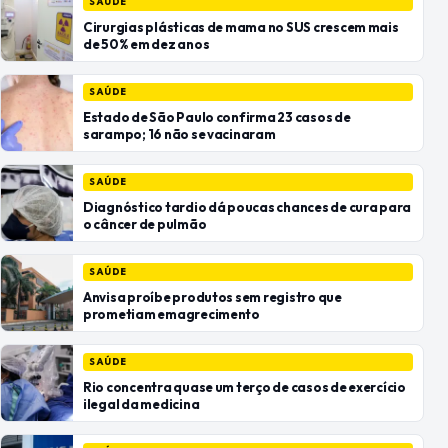
SAÚDE
Cirurgias plásticas de mama no SUS crescem mais
de 50% em dez anos
SAÚDE
Estado de São Paulo confirma 23 casos de
sarampo; 16 não se vacinaram
SAÚDE
Diagnóstico tardio dá poucas chances de cura para
o câncer de pulmão
SAÚDE
Anvisa proíbe produtos sem registro que
prometiam emagrecimento
SAÚDE
Rio concentra quase um terço de casos de exercício
ilegal da medicina