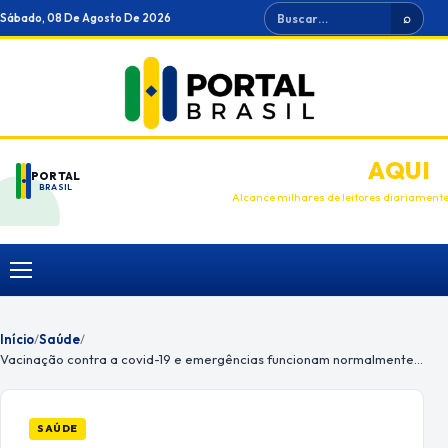
Ir
Buscar
Sábado, 08 De Agosto De 2026
⌕
para
o
conteúdo
ANUNCIE
AQUI
PORTAL
BRASIL
Alcance milhares de leitores diariament
Menu
Início
/
Saúde
/
Vacinação contra a covid-19 e emergências funcionam normalmente nesta terça
SAÚDE