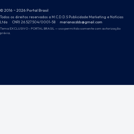
© 2016 ~ 2026 Portal Brasil
Todos os direitos reservados a M.C.D.D.S Publicidade Marketing e Notícias
Ltda
·
CNPJ 26.527.504/0001-58
·
marianacdds@gmail.com
Tema EXCLUSIVO - PORTAL BRASIL — uso permitido somente com autorização
prévia.