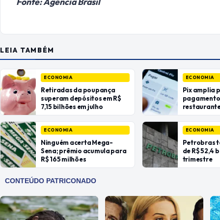
Fonte: Agência Brasil
LEIA TAMBÉM
ECONOMIA
ECONOMIA
Retiradas da poupança
Pix amplia 
superam depósitos em R$
pagamentos
7,15 bilhões em julho
restaurant
ECONOMIA
ECONOMIA
Ninguém acerta Mega-
Petrobras t
Sena; prêmio acumula para
de R$ 52,4 
R$ 165 milhões
trimestre