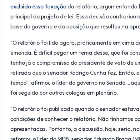
excluído essa taxação
do relatório, argumentando 
principal do projeto de lei. Essa decisão contrario
base do governo e da oposição que resultou na apr
“O relatório foi lido agora, praticamente em cima d
emenda. É difícil pegar um tema desse, que foi cons
tenho já o compromisso do presidente de veto de um
retirada que o senador Rodrigo Cunha fez. Então, e
tempo”, afirmou o líder do governo no Senado, Jaq
foi seguido por outros colegas em plenário.
“O relatório foi publicado quando o senador estava
condições de conhecer o relatório. Não tínhamos 
apresentadas. Portanto, a discussão, hoje, seria, n
reforçou o líder do MDB, senador Eduardo Braga (