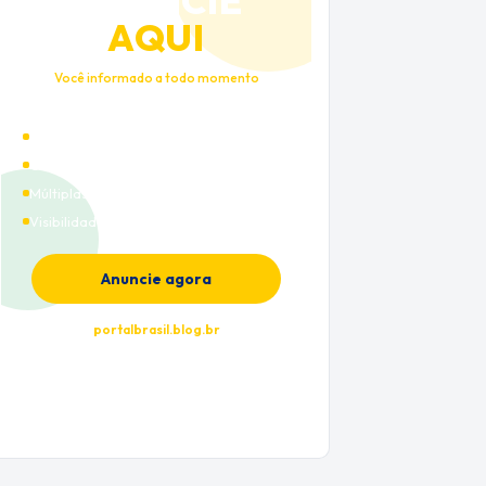
ANUNCIE
AQUI
Você informado a todo momento
Alto tráfego qualificado
Cobertura nacional
Múltiplas categorias
Visibilidade premium
Anuncie agora
portalbrasil.blog.br