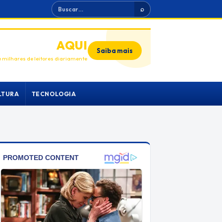
Buscar
⌕
ANUNCIE
AQUI
Saiba mais
 milhares de leitores diariamente
LTURA
TECNOLOGIA