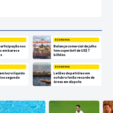
ECONOMIA
participação nos
Balança comercial de julho
 em bares e
tem superávit de US$ 7
es
bilhões
ECONOMIA
em lucro líquido
Leilões de petróleo em
bi no segundo
outubro terão recorde de
áreas em disputa