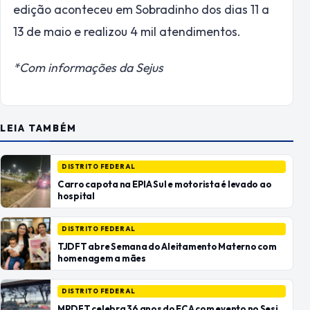
edição aconteceu em Sobradinho dos dias 11 a
13 de maio e realizou 4 mil atendimentos.
*Com informações da Sejus
LEIA TAMBÉM
DISTRITO FEDERAL
Carro capota na EPIA Sul e motorista é levado ao
hospital
DISTRITO FEDERAL
TJDFT abre Semana do Aleitamento Materno com
homenagem a mães
DISTRITO FEDERAL
MPDFT celebra 36 anos do ECA com evento no Sesi