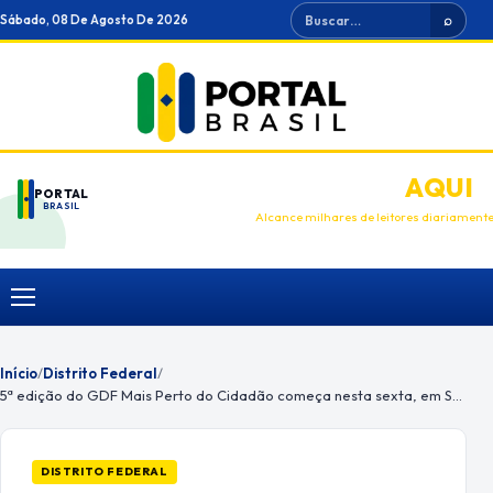
Ir
Buscar
Sábado, 08 De Agosto De 2026
⌕
para
o
conteúdo
ANUNCIE
AQUI
PORTAL
BRASIL
Alcance milhares de leitores diariament
Menu
Início
/
Distrito Federal
/
5ª edição do GDF Mais Perto do Cidadão começa nesta sexta, em Samambaia
DISTRITO FEDERAL