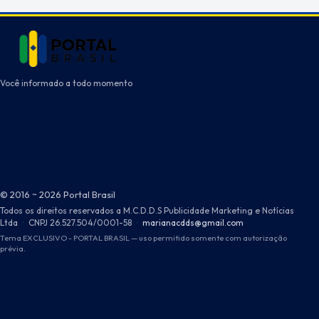
Você informado a todo momento
© 2016 ~ 2026 Portal Brasil
Todos os direitos reservados a M.C.D.D.S Publicidade Marketing e Notícias
Ltda
·
CNPJ 26.527.504/0001-58
·
marianacdds@gmail.com
Tema EXCLUSIVO - PORTAL BRASIL — uso permitido somente com autorização
prévia.