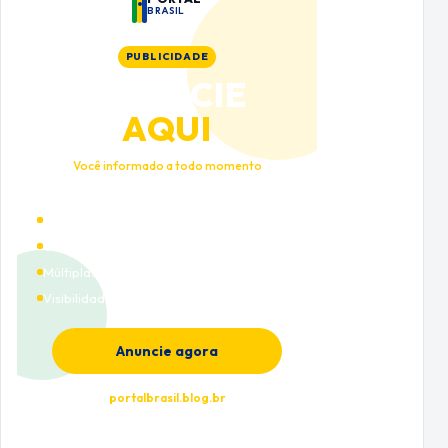
BRASIL
PUBLICIDADE
ANUNCIE
AQUI
Você informado a todo momento
Alto tráfego qualificado
Cobertura nacional
Múltiplas categorias
Visibilidade premium
Anuncie agora
portalbrasil.blog.br