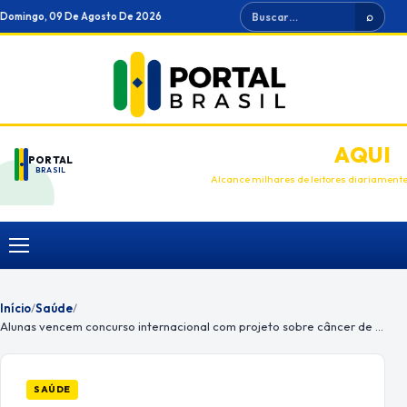
Ir
Buscar
Domingo, 09 De Agosto De 2026
⌕
para
o
conteúdo
ANUNCIE
AQUI
PORTAL
BRASIL
Alcance milhares de leitores diariament
Menu
Início
/
Saúde
/
Alunas vencem concurso internacional com projeto sobre câncer de mama
SAÚDE