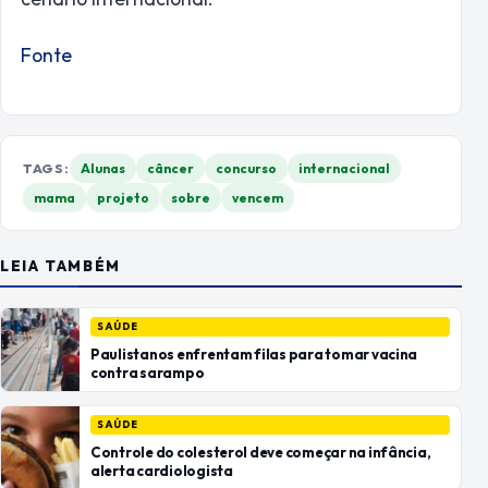
Fonte
TAGS:
Alunas
câncer
concurso
internacional
mama
projeto
sobre
vencem
LEIA TAMBÉM
SAÚDE
Paulistanos enfrentam filas para tomar vacina
contra sarampo
SAÚDE
Controle do colesterol deve começar na infância,
alerta cardiologista