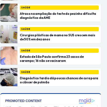
SAÚDE
Atraso na ampliação do teste do pezinho dificulta
diagnóstico da AME
SAÚDE
Cirurgias plásticas de mama no SUS crescem mais
de 50% em dez anos
SAÚDE
Estado de São Paulo confirma 23 casos de
sarampo; 16 não se vacinaram
SAÚDE
Diagnóstico tardio dá poucas chances de cura para
o câncer de pulmão