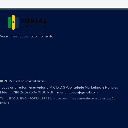
Você informado a todo momento
© 2016 ~ 2026 Portal Brasil
Todos os direitos reservados a M.C.D.D.S Publicidade Marketing e Notícias
Ltda
·
CNPJ 26.527.504/0001-58
·
marianacdds@gmail.com
Tema EXCLUSIVO - PORTAL BRASIL — uso permitido somente com autorização
prévia.