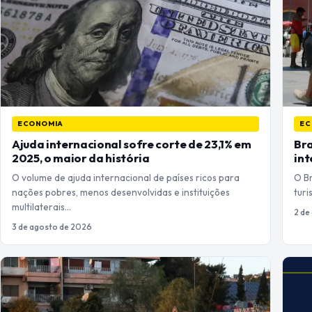
ECONOMIA
EC
Ajuda internacional sofre corte de 23,1% em
Bra
2025, o maior da história
int
O volume de ajuda internacional de países ricos para
O Br
nações pobres, menos desenvolvidas e instituições
turi
multilaterais…
2 de
3 de agosto de 2026