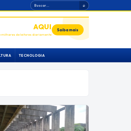
Buscar
⌕
ANUNCIE
AQUI
Saiba mais
 milhares de leitores diariamente
LTURA
TECNOLOGIA