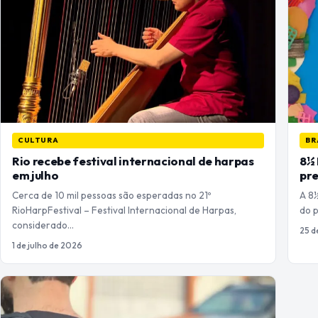
CULTURA
BR
Rio recebe festival internacional de harpas
8½ 
em julho
pre
Cerca de 10 mil pessoas são esperadas no 21º
A 8
RioHarpFestival – Festival Internacional de Harpas,
do 
considerado…
25 d
1 de julho de 2026