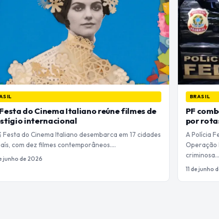
ASIL
BRASIL
Festa do Cinema Italiano reúne filmes de
PF comba
stígio internacional
por rota
½ Festa do Cinema Italiano desembarca em 17 cidades
A Polícia F
país, com dez filmes contemporâneos.…
Operação 
criminosa
e junho de 2026
11 de junho 