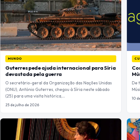
MUNDO
CU
Guterres pede ajuda internacional para Síria
Com
devastada pela guerra
Mú
O secretário-geral da Organização das Nações Unidas
De 
(ONU), António Guterres​, chegou à Síria neste sábado
Mús
(25) para uma visita histórica,…
10 d
25 de julho de 2026