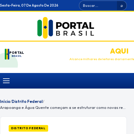
Ir
Buscar
Sexta-Feira, 07 De Agosto De 2026
⌕
para
o
conteúdo
ANUNCIE
AQUI
PORTAL
BRASIL
Alcance milhares de leitores diariament
Menu
Início
/
Distrito Federal
/
Arapoanga e Água Quente começam a se estruturar como novas regiões
DISTRITO FEDERAL