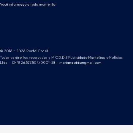
Você informado a todo momento
© 2016 ~ 2026 Portal Brasil
Todos os direitos reservados a M.C.D.D.S Publicidade Marketing e Notícias
Ltda
·
CNPJ 26.527.504/0001-58
·
marianacdds@gmail.com