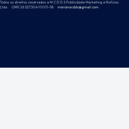
Todos os direitos reservados a M.C.D.D.S Publicidade Marketing e Notícias
Ltda
·
CNPJ 26.527.504/0001-58
·
marianacdds@gmail.com