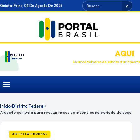
Ir
Buscar
Quinta-Feira, 06 De Agosto De 2026
⌕
para
o
conteúdo
ANUNCIE
AQUI
PORTAL
BRASIL
Alcance milhares de leitores diariament
Menu
Início
/
Distrito Federal
/
Atuação conjunta para reduzir riscos de incêndios no período da seca
DISTRITO FEDERAL