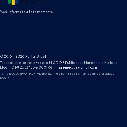
Você informado a todo momento
© 2016 ~ 2026 Portal Brasil
Todos os direitos reservados a M.C.D.D.S Publicidade Marketing e Notícias
Ltda
·
CNPJ 26.527.504/0001-58
·
marianacdds@gmail.com
Tema EXCLUSIVO - PORTAL BRASIL — uso permitido somente com autorização
prévia.