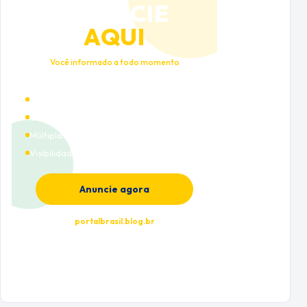
ANUNCIE
AQUI
Você informado a todo momento
Alto tráfego qualificado
Cobertura nacional
Múltiplas categorias
Visibilidade premium
Anuncie agora
portalbrasil.blog.br