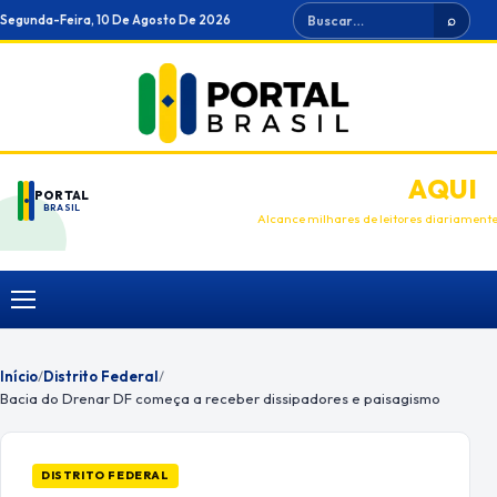
Ir
Buscar
Segunda-Feira, 10 De Agosto De 2026
⌕
para
o
conteúdo
ANUNCIE
AQUI
PORTAL
BRASIL
Alcance milhares de leitores diariament
Menu
Início
/
Distrito Federal
/
Bacia do Drenar DF começa a receber dissipadores e paisagismo
DISTRITO FEDERAL