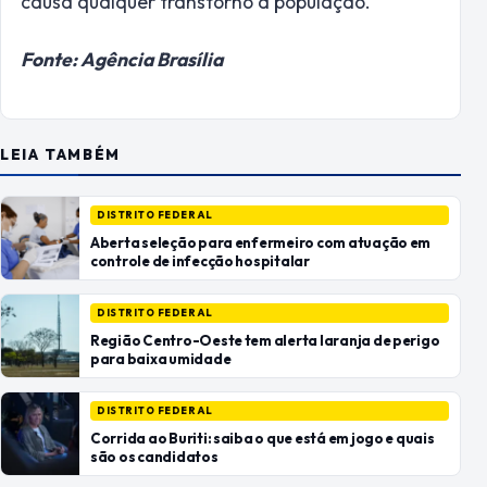
causa qualquer transtorno à população.
Fonte: Agência Brasília
LEIA TAMBÉM
DISTRITO FEDERAL
Aberta seleção para enfermeiro com atuação em
controle de infecção hospitalar
DISTRITO FEDERAL
Região Centro-Oeste tem alerta laranja de perigo
para baixa umidade
DISTRITO FEDERAL
Corrida ao Buriti: saiba o que está em jogo e quais
são os candidatos