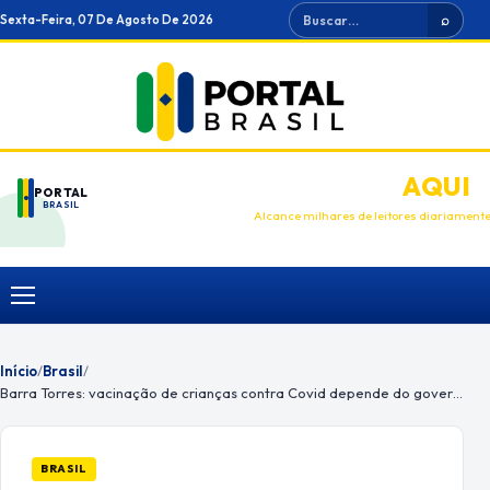
Ir
Buscar
Sexta-Feira, 07 De Agosto De 2026
⌕
para
o
conteúdo
ANUNCIE
AQUI
PORTAL
BRASIL
Alcance milhares de leitores diariament
Menu
Início
/
Brasil
/
Barra Torres: vacinação de crianças contra Covid depende do governo
BRASIL