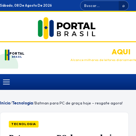
Ir
Buscar
Sábado, 08 De Agosto De 2026
⌕
para
o
conteúdo
ANUNCIE
AQUI
PORTAL
BRASIL
Alcance milhares de leitores diariament
Menu
Início
/
Tecnologia
/
Batman para PC de graça hoje – resgate agora!
TECNOLOGIA