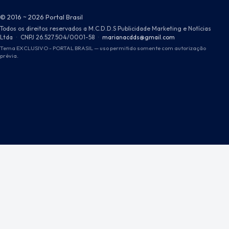
© 2016 ~ 2026 Portal Brasil
Todos os direitos reservados a M.C.D.D.S Publicidade Marketing e Notícias
Ltda
·
CNPJ 26.527.504/0001-58
·
marianacdds@gmail.com
Tema EXCLUSIVO - PORTAL BRASIL — uso permitido somente com autorização
prévia.