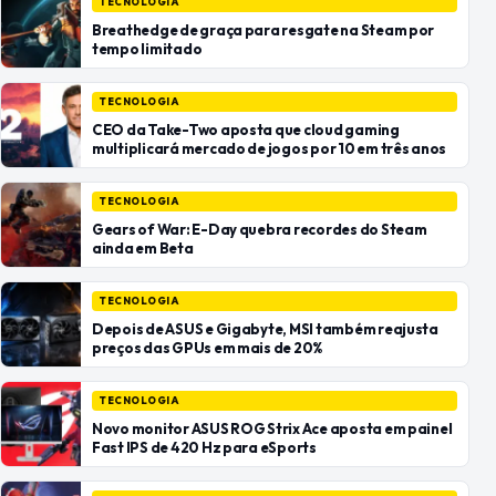
TECNOLOGIA
Breathedge de graça para resgate na Steam por
tempo limitado
TECNOLOGIA
CEO da Take-Two aposta que cloud gaming
multiplicará mercado de jogos por 10 em três anos
TECNOLOGIA
Gears of War: E-Day quebra recordes do Steam
ainda em Beta
TECNOLOGIA
Depois de ASUS e Gigabyte, MSI também reajusta
preços das GPUs em mais de 20%
TECNOLOGIA
Novo monitor ASUS ROG Strix Ace aposta em painel
Fast IPS de 420 Hz para eSports