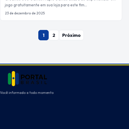
jogo gratuitamente em sua loja para este fim…
23 de dezembro de 2025
Paginação
1
2
Próximo
de
posts
Você informado a todo momento