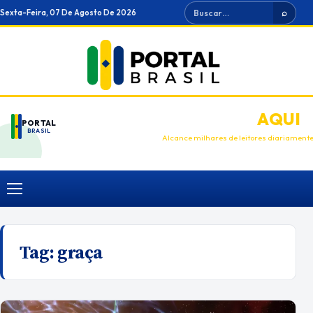
Ir
Buscar
Sexta-Feira, 07 De Agosto De 2026
⌕
para
o
conteúdo
ANUNCIE
AQUI
PORTAL
BRASIL
Alcance milhares de leitores diariament
Menu
Tag:
graça