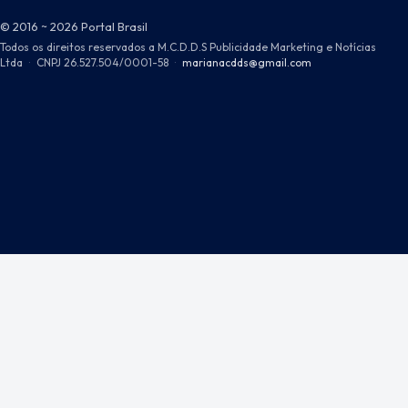
© 2016 ~ 2026 Portal Brasil
Todos os direitos reservados a M.C.D.D.S Publicidade Marketing e Notícias
Ltda
·
CNPJ 26.527.504/0001-58
·
marianacdds@gmail.com