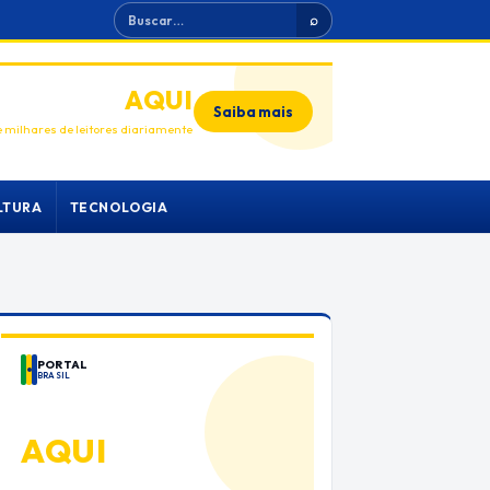
Buscar
⌕
ANUNCIE
AQUI
Saiba mais
 milhares de leitores diariamente
LTURA
TECNOLOGIA
PORTAL
BRASIL
ANUNCIE
AQUI
Espaço premium para sua marca