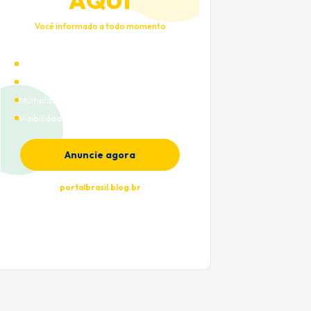
AQUI
Você informado a todo momento
Alto tráfego qualificado
Cobertura nacional
Múltiplas categorias
Visibilidade premium
Anuncie agora
portalbrasil.blog.br