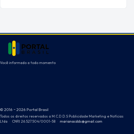
Você informado a todo momento
© 2016 ~ 2026 Portal Brasil
Todos os direitos reservados a M.C.D.D.S Publicidade Marketing e Notícias
Ltda
·
CNPJ 26.527.504/0001-58
·
marianacdds@gmail.com