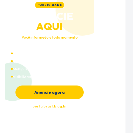
PUBLICIDADE
ANUNCIE
AQUI
Você informado a todo momento
Alto tráfego qualificado
Cobertura nacional
Múltiplas categorias
Visibilidade premium
Anuncie agora
portalbrasil.blog.br