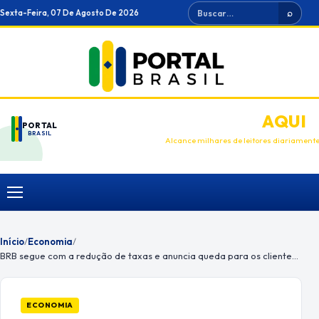
Ir
Buscar
Sexta-Feira, 07 De Agosto De 2026
⌕
para
o
conteúdo
ANUNCIE
AQUI
PORTAL
BRASIL
Alcance milhares de leitores diariament
Menu
Início
/
Economia
/
BRB segue com a redução de taxas e anuncia queda para os clientes PJ
ECONOMIA