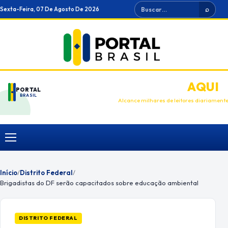
Ir
Buscar
Sexta-Feira, 07 De Agosto De 2026
⌕
para
o
conteúdo
ANUNCIE
AQUI
PORTAL
BRASIL
Alcance milhares de leitores diariament
Menu
Início
/
Distrito Federal
/
Brigadistas do DF serão capacitados sobre educação ambiental
DISTRITO FEDERAL