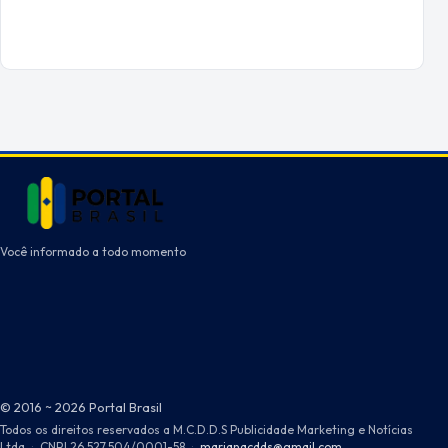
Você informado a todo momento
© 2016 ~ 2026 Portal Brasil
Todos os direitos reservados a M.C.D.D.S Publicidade Marketing e Notícias
Ltda
·
CNPJ 26.527.504/0001-58
·
marianacdds@gmail.com