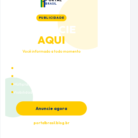
BRASIL
PUBLICIDADE
ANUNCIE
AQUI
Você informado a todo momento
Alto tráfego qualificado
Cobertura nacional
Múltiplas categorias
Visibilidade premium
Anuncie agora
portalbrasil.blog.br