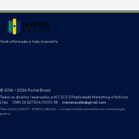
Você informado a todo momento
© 2016 ~ 2026 Portal Brasil
Todos os direitos reservados a M.C.D.D.S Publicidade Marketing e Notícias
Ltda
·
CNPJ 26.527.504/0001-58
·
marianacdds@gmail.com
Tema EXCLUSIVO - PORTAL BRASIL — uso permitido somente com autorização
prévia.