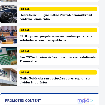
GERAL
Decreto inclui Ligue 180 no Pacto Nacional Brasil
contra o Feminicídio
GERAL
CLDF aprova projetos que suspendem prazos de
validade de concursos públicos
GERAL
Fies 2026 abre inscrições para processo seletivo do
1º semestre
GERAL
Quita Goiás abre negociações para regularizar
dívidas tributárias