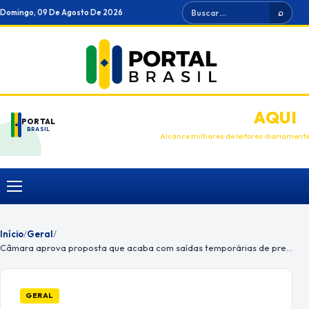
Ir
Buscar
Domingo, 09 De Agosto De 2026
⌕
para
o
conteúdo
ANUNCIE
AQUI
PORTAL
BRASIL
Alcance milhares de leitores diariament
Menu
Início
/
Geral
/
Câmara aprova proposta que acaba com saídas temporárias de presos
GERAL