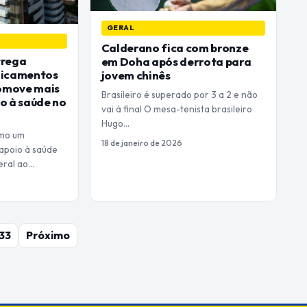
GERAL
Calderano fica com bronze
trega
em Doha após derrota para
dicamentos
jovem chinês
romove mais
Brasileiro é superado por 3 a 2 e não
o à saúde no
vai à final O mesa-tenista brasileiro
Hugo…
omo um
18 de janeiro de 2026
apoio à saúde
deral ao…
33
Próximo