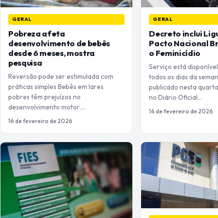
GERAL
GERAL
Pobreza afeta
Decreto inclui Lig
desenvolvimento de bebês
Pacto Nacional Br
desde 6 meses, mostra
o Feminicídio
pesquisa
Serviço está disponível
Reversão pode ser estimulada com
todos os dias da sema
práticas simples Bebês em lares
publicado nesta quarta-
pobres têm prejuízos no
no Diário Oficial…
desenvolvimento motor.…
14 de fevereiro de 2026
16 de fevereiro de 2026