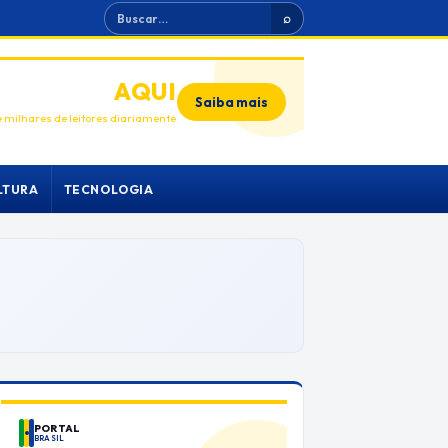
Buscar
⌕
ANUNCIE
AQUI
Saiba mais
 milhares de leitores diariamente
LTURA
TECNOLOGIA
PORTAL
BRASIL