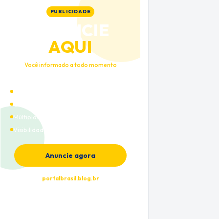
PUBLICIDADE
ANUNCIE
AQUI
Você informado a todo momento
Alto tráfego qualificado
Cobertura nacional
Múltiplas categorias
Visibilidade premium
Anuncie agora
portalbrasil.blog.br