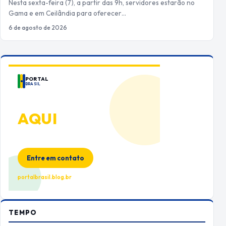
Nesta sexta-feira (7), a partir das 9h, servidores estarão no
Gama e em Ceilândia para oferecer…
6 de agosto de 2026
PORTAL
BRASIL
ANUNCIE
AQUI
Espaço premium para sua marca
no Portal Brasil
Entre em contato
portalbrasil.blog.br
TEMPO