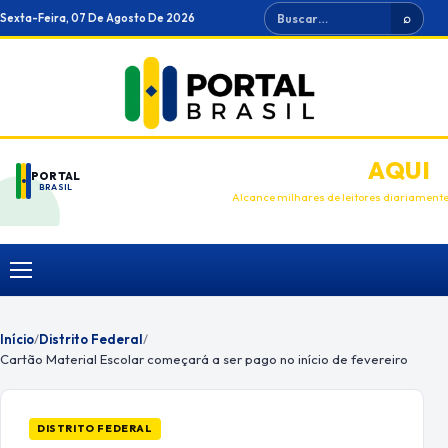
Ir
Buscar
Sexta-Feira, 07 De Agosto De 2026
⌕
para
o
conteúdo
ANUNCIE
AQUI
PORTAL
BRASIL
Alcance milhares de leitores diariament
Menu
Início
/
Distrito Federal
/
Cartão Material Escolar começará a ser pago no início de fevereiro
DISTRITO FEDERAL