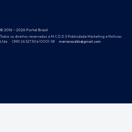
© 2016 ~ 2026 Portal Brasil
Todos os direitos reservados a M.C.D.D.S Publicidade Marketing e Notícias
Ltda
·
CNPJ 26.527.504/0001-58
·
marianacdds@gmail.com