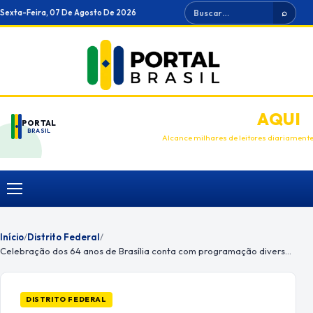
Ir
Buscar
Sexta-Feira, 07 De Agosto De 2026
⌕
para
o
conteúdo
ANUNCIE
AQUI
PORTAL
BRASIL
Alcance milhares de leitores diariament
Menu
Início
/
Distrito Federal
/
Celebração dos 64 anos de Brasília conta com programação diversa. Confira!
DISTRITO FEDERAL