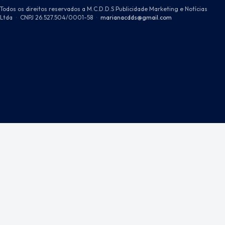
Todos os direitos reservados a M.C.D.D.S Publicidade Marketing e Notícias
Ltda
·
CNPJ 26.527.504/0001-58
·
marianacdds@gmail.com