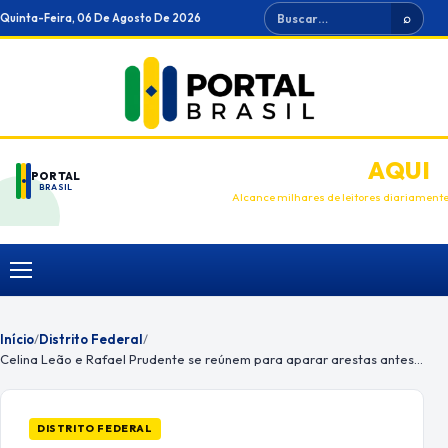
Ir
Buscar
Quinta-Feira, 06 De Agosto De 2026
⌕
para
o
conteúdo
ANUNCIE
AQUI
PORTAL
BRASIL
Alcance milhares de leitores diariament
Menu
Início
/
Distrito Federal
/
Celina Leão e Rafael Prudente se reúnem para aparar arestas antes das eleições
DISTRITO FEDERAL