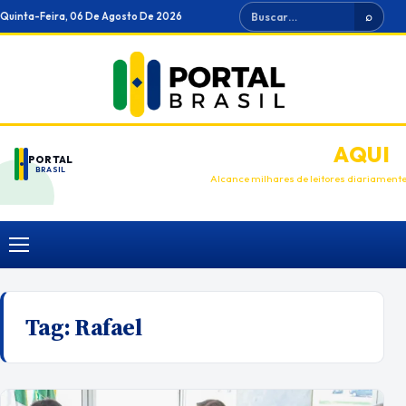
Ir
Buscar
Quinta-Feira, 06 De Agosto De 2026
⌕
para
o
conteúdo
ANUNCIE
AQUI
PORTAL
BRASIL
Alcance milhares de leitores diariament
Menu
Tag:
Rafael