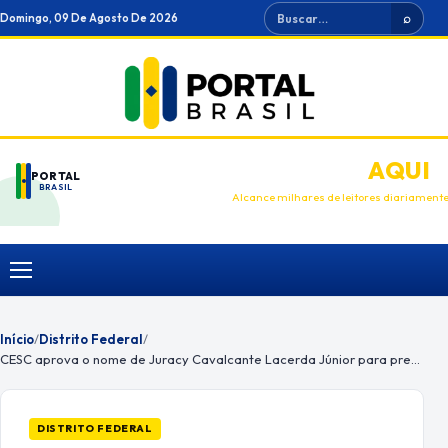
Ir
Buscar
Domingo, 09 De Agosto De 2026
⌕
para
o
conteúdo
ANUNCIE
AQUI
PORTAL
BRASIL
Alcance milhares de leitores diariament
Menu
Início
/
Distrito Federal
/
CESC aprova o nome de Juracy Cavalcante Lacerda Júnior para presidir o IGES
DISTRITO FEDERAL