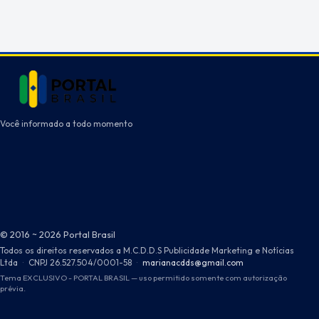
Você informado a todo momento
© 2016 ~ 2026 Portal Brasil
Todos os direitos reservados a M.C.D.D.S Publicidade Marketing e Notícias
Ltda
·
CNPJ 26.527.504/0001-58
·
marianacdds@gmail.com
Tema EXCLUSIVO - PORTAL BRASIL — uso permitido somente com autorização
prévia.