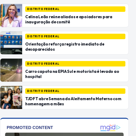
DISTRITO FEDERAL
Celina Leão reúne aliados e apoiadores para
inauguração de comitê
DISTRITO FEDERAL
Orientação reforça registro imediato de
desaparecidos
DISTRITO FEDERAL
Carro capota na EPIA Sul e motorista é levado ao
hospital
DISTRITO FEDERAL
TJDFT abre Semana do Aleitamento Materno com
homenagem a mães