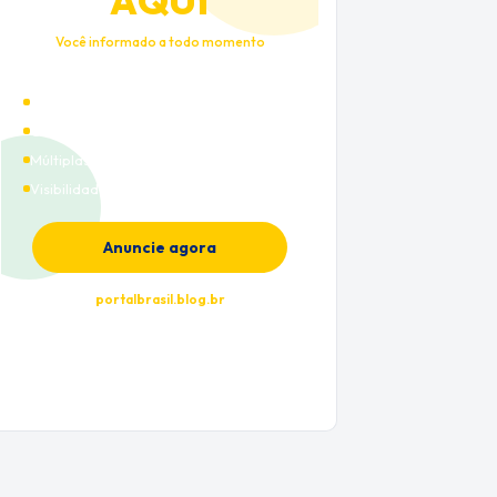
AQUI
Você informado a todo momento
Alto tráfego qualificado
Cobertura nacional
Múltiplas categorias
Visibilidade premium
Anuncie agora
portalbrasil.blog.br