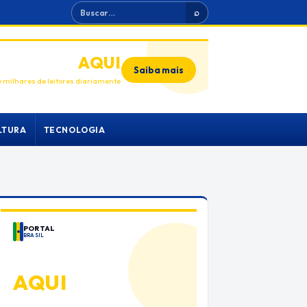
Buscar
⌕
ANUNCIE
AQUI
Saiba mais
 milhares de leitores diariamente
LTURA
TECNOLOGIA
PORTAL
BRASIL
ANUNCIE
AQUI
Espaço premium para sua marca