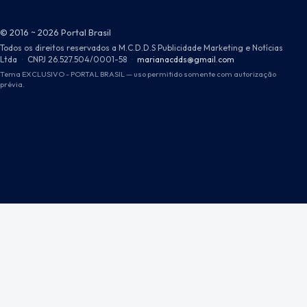
© 2016 ~ 2026 Portal Brasil
Todos os direitos reservados a M.C.D.D.S Publicidade Marketing e Notícias
Ltda
·
CNPJ 26.527.504/0001-58
·
marianacdds@gmail.com
Tema EXCLUSIVO - PORTAL BRASIL — uso permitido somente com autorização
prévia.