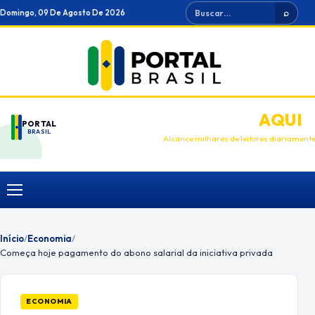
Ir
Buscar
Domingo, 09 De Agosto De 2026
⌕
para
o
conteúdo
ANUNCIE
AQUI
PORTAL
BRASIL
Alcance milhares de leitores diariament
Menu
Início
/
Economia
/
Começa hoje pagamento do abono salarial da iniciativa privada
ECONOMIA