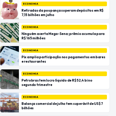
ECONOMIA
Retiradas da poupança superam depósitos em R$
7,15 bilhões em julho
ECONOMIA
Ninguém acerta Mega-Sena; prêmio acumula para
R$ 165 milhões
ECONOMIA
Pix amplia participação nos pagamentos em bares
e restaurantes
ECONOMIA
Petrobras tem lucro líquido de R$ 52,4 bi no
segundo trimestre
ECONOMIA
Balança comercial de julho tem superávit de US$ 7
bilhões