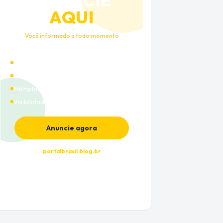
ANUNCIE
AQUI
Você informado a todo momento
Alto tráfego qualificado
Cobertura nacional
Múltiplas categorias
Visibilidade premium
Anuncie agora
portalbrasil.blog.br