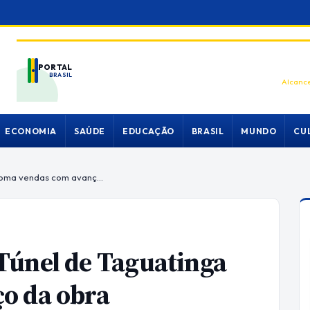
PORTAL
BRASIL
Alcance
ECONOMIA
SAÚDE
EDUCAÇÃO
BRASIL
MUNDO
CU
Comércio às margens do Túnel de Taguatinga retoma vendas com avanço da obra
Túnel de Taguatinga
o da obra