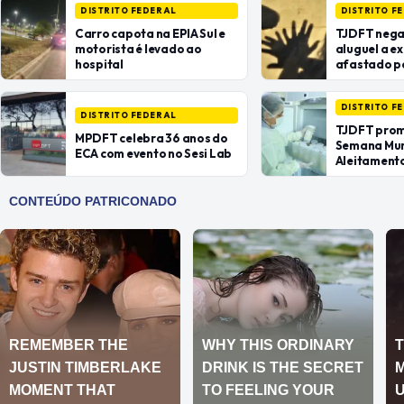
DISTRITO FEDERAL
DISTRITO F
Carro capota na EPIA Sul e
TJDFT nega
motorista é levado ao
aluguel a e
hospital
afastado p
protetiva
DISTRITO F
DISTRITO FEDERAL
TJDFT prom
MPDFT celebra 36 anos do
Semana Mun
ECA com evento no Sesi Lab
Aleitament