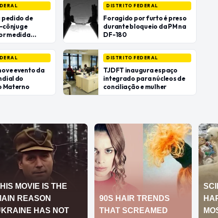
EDERAL
DISTRITO FEDERAL
 pedido de
Foragido por furto é preso
x-cônjuge
durante bloqueio da PM na
or medida
DF-180
EDERAL
DISTRITO FEDERAL
ove evento da
TJDFT inaugura espaço
dial do
integrado para núcleos de
o Materno
conciliação e mulher