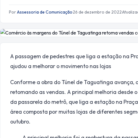
Por
Assessoria de Comunicação
·
26 de dezembro de 2022
·
Atualiz
A passagem de pedestres que liga a estação na Pra
ajudou a melhorar o movimento nas lojas
Conforme a obra do Túnel de Taguatinga avança, o 
retomando as vendas. A principal melhoria desde o 
da passarela do metrô, que liga a estação na Praça 
área composta por muitas lojas de diferentes seg
outubro.
A principal melhoria foi a reabertura da passa