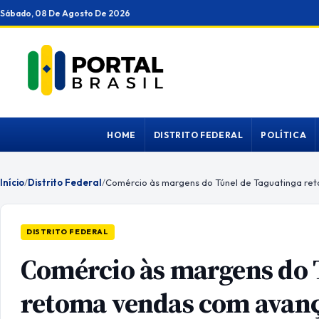
Ir
Sábado, 08 De Agosto De 2026
para
o
conteúdo
HOME
DISTRITO FEDERAL
POLÍTICA
Início
/
Distrito Federal
/
DISTRITO FEDERAL
Comércio às margens do 
retoma vendas com avanç