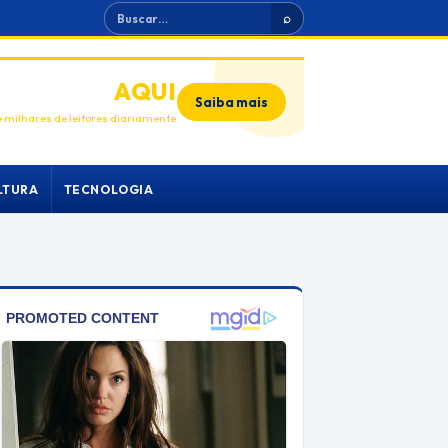
Buscar
⌕
ANUNCIE
AQUI
Saiba mais
 milhares de leitores diariamente
LTURA
TECNOLOGIA