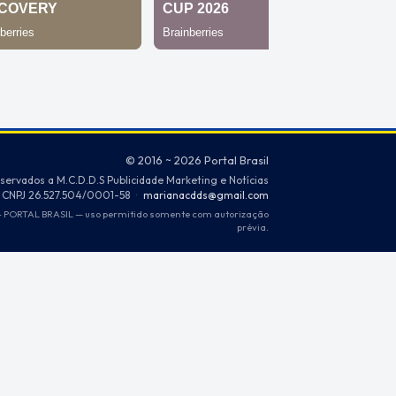
© 2016 ~ 2026 Portal Brasil
eservados a M.C.D.D.S Publicidade Marketing e Notícias
CNPJ 26.527.504/0001-58
·
marianacdds@gmail.com
PORTAL BRASIL — uso permitido somente com autorização
prévia.