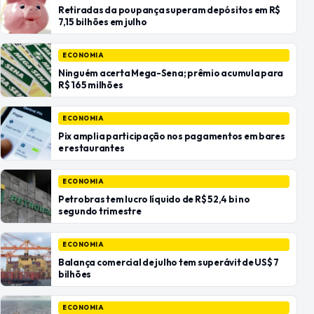
Retiradas da poupança superam depósitos em R$
7,15 bilhões em julho
ECONOMIA
Ninguém acerta Mega-Sena; prêmio acumula para
R$ 165 milhões
ECONOMIA
Pix amplia participação nos pagamentos em bares
e restaurantes
ECONOMIA
Petrobras tem lucro líquido de R$ 52,4 bi no
segundo trimestre
ECONOMIA
Balança comercial de julho tem superávit de US$ 7
bilhões
ECONOMIA