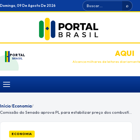
Ir
Buscar
Domingo, 09 De Agosto De 2026
⌕
para
o
conteúdo
ANUNCIE
AQUI
PORTAL
BRASIL
Alcance milhares de leitores diariament
Menu
Início
/
Economia
/
Comissão do Senado aprova PL para estabilizar preço dos combustíveis
ECONOMIA