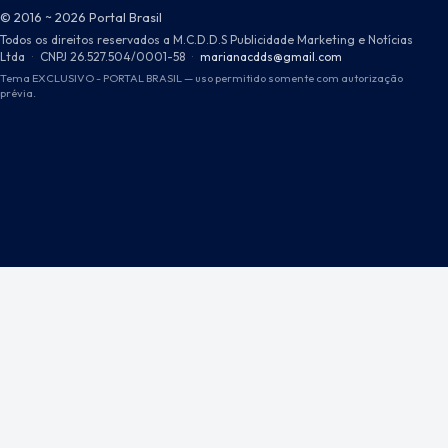
© 2016 ~ 2026 Portal Brasil
Todos os direitos reservados a M.C.D.D.S Publicidade Marketing e Notícias
Ltda
·
CNPJ 26.527.504/0001-58
·
marianacdds@gmail.com
Tema EXCLUSIVO - PORTAL BRASIL — uso permitido somente com autorização
prévia.