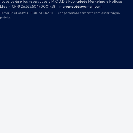
Todos os direitos reservados a M.C.D.D.S Publicidade Marketing e Notícias
Ltda
·
CNPJ 26.527.504/0001-58
·
marianacdds@gmail.com
Tema EXCLUSIVO - PORTAL BRASIL — uso permitido somente com autorização
prévia.