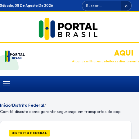
Ir
Buscar
Sábado, 08 De Agosto De 2026
⌕
para
o
conteúdo
ANUNCIE
AQUI
PORTAL
BRASIL
Alcance milhares de leitores diariament
Menu
Início
/
Distrito Federal
/
Comitê discute como garantir segurança em transportes de app
DISTRITO FEDERAL