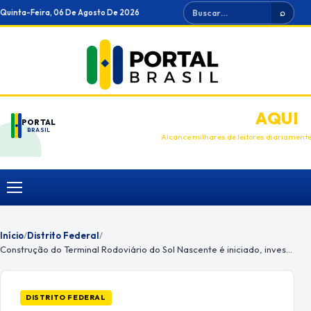
Ir
Buscar
Quinta-Feira, 06 De Agosto De 2026
⌕
para
o
conteúdo
ANUNCIE
AQUI
PORTAL
BRASIL
Alcance milhares de leitores diariament
Menu
Início
/
Distrito Federal
/
Construção do Terminal Rodoviário do Sol Nascente é iniciado, investimento será de mais de R$ 3,5 milhões
DISTRITO FEDERAL