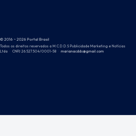
© 2016 ~ 2026 Portal Brasil
Todos os direitos reservados a M.C.D.D.S Publicidade Marketing e Notícias
Ltda
·
CNPJ 26.527.504/0001-58
·
marianacdds@gmail.com