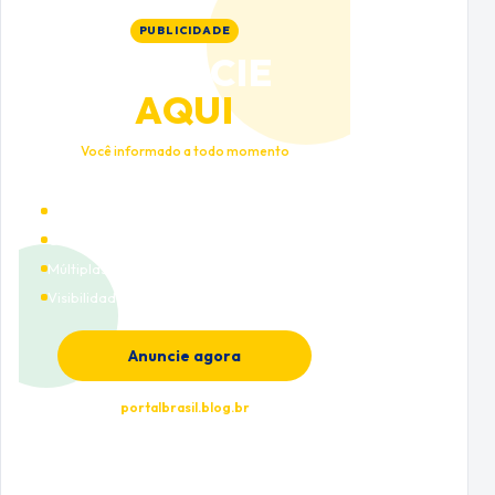
PUBLICIDADE
ANUNCIE
AQUI
Você informado a todo momento
Alto tráfego qualificado
Cobertura nacional
Múltiplas categorias
Visibilidade premium
Anuncie agora
portalbrasil.blog.br