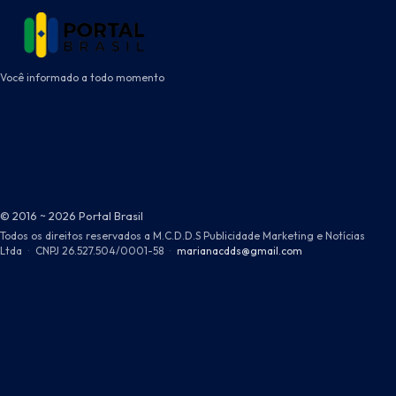
Você informado a todo momento
© 2016 ~ 2026 Portal Brasil
Todos os direitos reservados a M.C.D.D.S Publicidade Marketing e Notícias
Ltda
·
CNPJ 26.527.504/0001-58
·
marianacdds@gmail.com