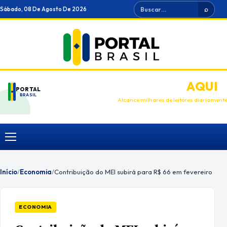
Ir
Buscar
Sábado, 08 De Agosto De 2026
⌕
para
o
conteúdo
ANUNCIE
AQUI
PORTAL
BRASIL
Alcance milhares de leitores diariament
Menu
Início
/
Economia
/
Contribuição do MEI subirá para R$ 66 em fevereiro
ECONOMIA