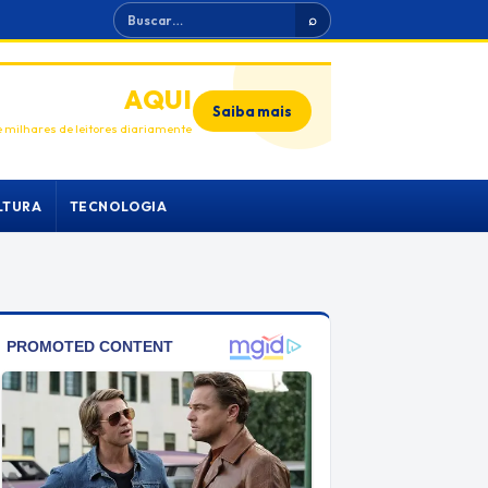
Buscar
⌕
ANUNCIE
AQUI
Saiba mais
 milhares de leitores diariamente
LTURA
TECNOLOGIA