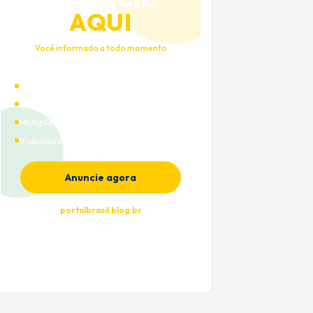
AQUI
Você informado a todo momento
Alto tráfego qualificado
Cobertura nacional
Múltiplas categorias
Visibilidade premium
Anuncie agora
portalbrasil.blog.br