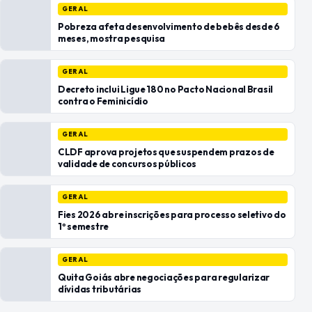
GERAL
Pobreza afeta desenvolvimento de bebês desde 6
meses, mostra pesquisa
GERAL
Decreto inclui Ligue 180 no Pacto Nacional Brasil
contra o Feminicídio
GERAL
CLDF aprova projetos que suspendem prazos de
validade de concursos públicos
GERAL
Fies 2026 abre inscrições para processo seletivo do
1º semestre
GERAL
Quita Goiás abre negociações para regularizar
dívidas tributárias