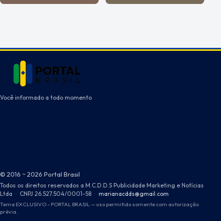
Você informado a todo momento
© 2016 ~ 2026 Portal Brasil
Todos os direitos reservados a M.C.D.D.S Publicidade Marketing e Notícias
Ltda
·
CNPJ 26.527.504/0001-58
·
marianacdds@gmail.com
Tema EXCLUSIVO - PORTAL BRASIL — uso permitido somente com autorização
prévia.