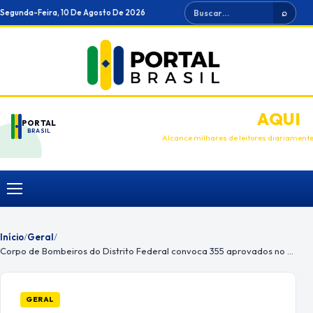
Ir
Buscar
Segunda-Feira, 10 De Agosto De 2026
⌕
para
o
conteúdo
ANUNCIE
AQUI
PORTAL
BRASIL
Alcance milhares de leitores diariament
Menu
Início
/
Geral
/
Corpo de Bombeiros do Distrito Federal convoca 355 aprovados no concurso de 2016
GERAL