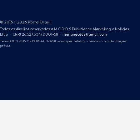
© 2016 ~ 2026 Portal Brasil
Todos os direitos reservados a M.C.D.D.S Publicidade Marketing e Notícias
Ltda
·
CNPJ 26.527.504/0001-58
·
marianacdds@gmail.com
Tema EXCLUSIVO - PORTAL BRASIL — uso permitido somente com autorização
prévia.