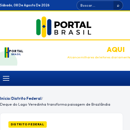
Ir
Buscar
Sábado, 08 De Agosto De 2026
⌕
para
o
conteúdo
ANUNCIE
AQUI
PORTAL
BRASIL
Alcance milhares de leitores diariament
Menu
Início
/
Distrito Federal
/
Deque do Lago Veredinha transforma paisagem de Brazlândia
DISTRITO FEDERAL