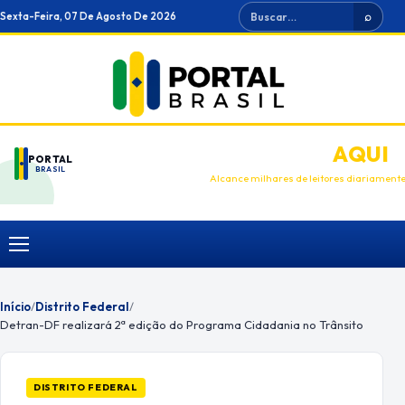
Ir
Buscar
Sexta-Feira, 07 De Agosto De 2026
⌕
para
o
conteúdo
ANUNCIE
AQUI
PORTAL
BRASIL
Alcance milhares de leitores diariament
Menu
Início
/
Distrito Federal
/
Detran-DF realizará 2ª edição do Programa Cidadania no Trânsito
DISTRITO FEDERAL