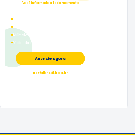
Você informado a todo momento
Alto tráfego qualificado
Cobertura nacional
Múltiplas categorias
Visibilidade premium
Anuncie agora
portalbrasil.blog.br