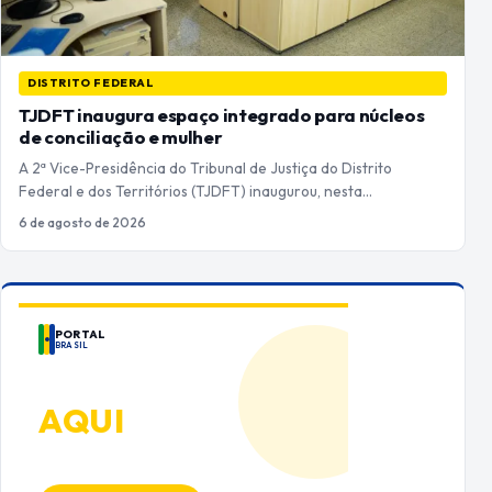
DISTRITO FEDERAL
TJDFT inaugura espaço integrado para núcleos
de conciliação e mulher
A 2ª Vice-Presidência do Tribunal de Justiça do Distrito
Federal e dos Territórios (TJDFT) inaugurou, nesta…
6 de agosto de 2026
PORTAL
BRASIL
ANUNCIE
AQUI
Espaço premium para sua marca
no Portal Brasil