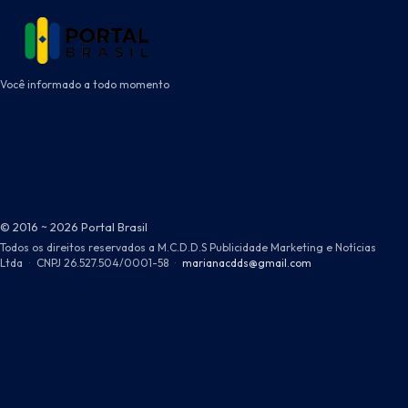
Você informado a todo momento
© 2016 ~ 2026 Portal Brasil
Todos os direitos reservados a M.C.D.D.S Publicidade Marketing e Notícias
Ltda
·
CNPJ 26.527.504/0001-58
·
marianacdds@gmail.com