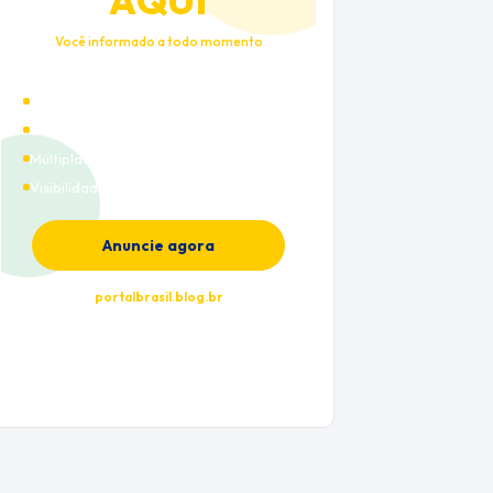
AQUI
Você informado a todo momento
Alto tráfego qualificado
Cobertura nacional
Múltiplas categorias
Visibilidade premium
Anuncie agora
portalbrasil.blog.br