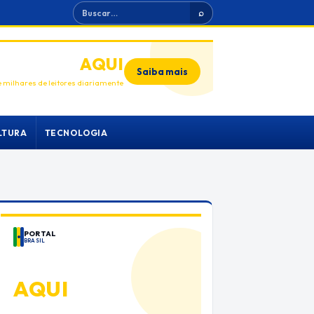
Buscar
⌕
ANUNCIE
AQUI
Saiba mais
 milhares de leitores diariamente
LTURA
TECNOLOGIA
PORTAL
BRASIL
ANUNCIE
AQUI
Espaço premium para sua marca